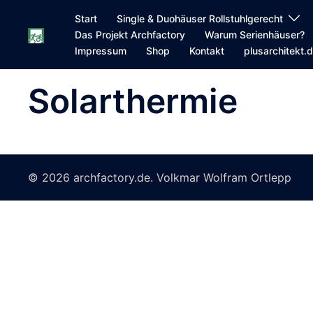
Zum
Start
Single & Duohäuser Rollstuhlgerecht
Inhalt
Das Projekt Archfactory
Warum Serienhäuser?
springen
Impressum
Shop
Kontakt
plusarchitekt.
Solarthermie
© 2026 archfactory.de. Volkmar Wolfram Ortlepp