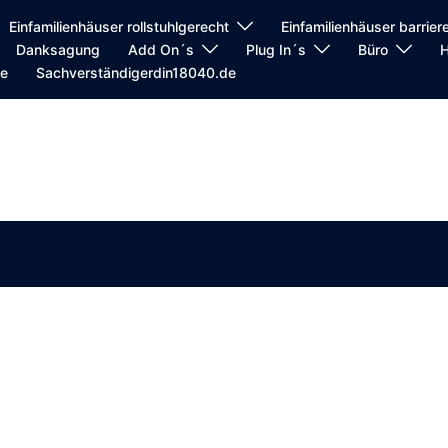
Einfamilienhäuser rollstuhlgerecht
Einfamilienhäuser barriere
Danksagung
Add On´s
Plug In´s
Büro
H
de
Sachverständigerdin18040.de