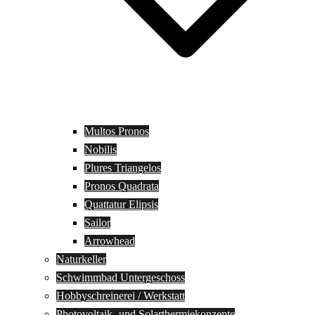
Multos Pronos
Nobilis
Plures Triangelos
Pronos Quadrata
Quattatur Elipsis
Sailor
Arrowhead
Naturkeller
Schwimmbad Untergeschoss
Hobbyschreinerei / Werkstatt
Photovoltaik- und Solarthermiekonzepte