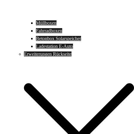
Müllboxen
Fahrradboxen
Betonbox Solarspeicher
Ladestation E-Auto
Erweiterungen Rückseite