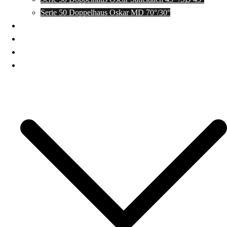
Serie 50 Doppelhaus Oskar MD 70°/30°
Das Projekt Archfactory
Warum Serienhäuser?
Danksagung
Add On´s