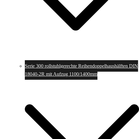
Serie 300 rollstuhlgerechte Reihendoppelhaushälften DIN
18040-2R mit Aufzug 1100/1400mm