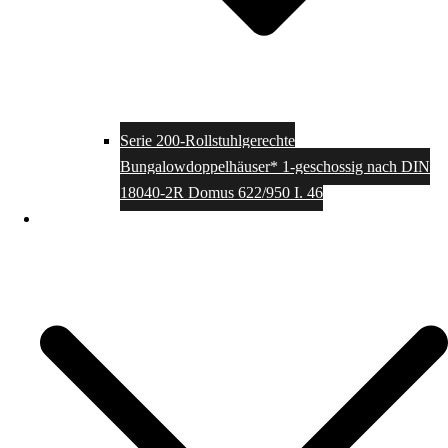
Serie 200-Rollstuhlgerechte
Bungalowdoppelhäuser* 1-geschossig nach DIN
18040-2R Domus 622/950 I. 46
Einfamilienhäuser rollstuhlgerecht