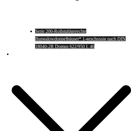
Serie 200-Rollstuhlgerechte
Bungalowdoppelhäuser* 1-geschossig nach DIN
18040-2R Domus 622/950 I. 46
Einfamilienhäuser rollstuhlgerecht