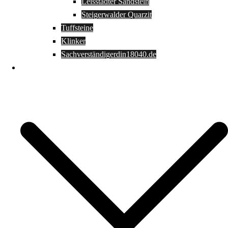
Leisstädter Sandstein
Steigerwalder Quarzit
Tuffsteine
Klinker
Sachverständigerdin18040.de
Büro