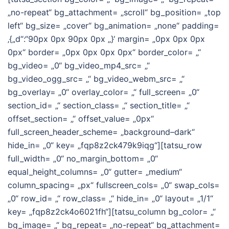
„no-repeat“ bg_attachment= „scroll“ bg_position= „top
left“ bg_size= „cover“ bg_animation= „none“ padding=
‚{„d“:“90px 0px 90px 0px „}‘ margin= „0px 0px 0px
0px“ border= „0px 0px 0px 0px“ border_color= „“
bg_video= „0“ bg_video_mp4_src= „“
bg_video_ogg_src= „“ bg_video_webm_src= „“
bg_overlay= „0“ overlay_color= „“ full_screen= „0“
section_id= „“ section_class= „“ section_title= „“
offset_section= „“ offset_value= „0px“
full_screen_header_scheme= „background–dark“
hide_in= „0“ key= „fqp8z2ck479k9iqg“][tatsu_row
full_width= „0“ no_margin_bottom= „0“
equal_height_columns= „0“ gutter= „medium“
column_spacing= „px“ fullscreen_cols= „0“ swap_cols=
„0“ row_id= „“ row_class= „“ hide_in= „0“ layout= „1/1“
key= „fqp8z2ck4o6021fh“][tatsu_column bg_color= „“
bg_image= „“ bg_repeat= „no-repeat“ bg_attachment=