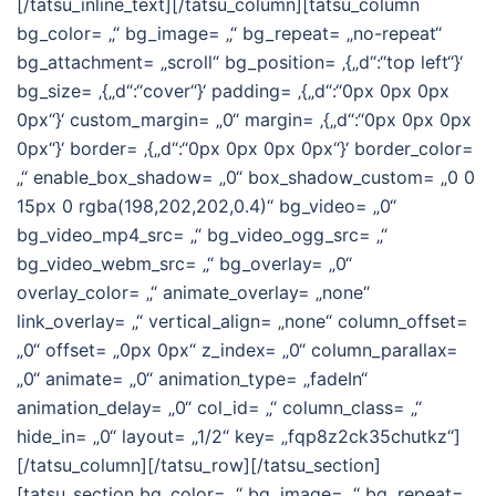
[/tatsu_inline_text][/tatsu_column][tatsu_column
bg_color= „“ bg_image= „“ bg_repeat= „no-repeat“
bg_attachment= „scroll“ bg_position= ‚{„d“:“top left“}‘
bg_size= ‚{„d“:“cover“}‘ padding= ‚{„d“:“0px 0px 0px
0px“}‘ custom_margin= „0“ margin= ‚{„d“:“0px 0px 0px
0px“}‘ border= ‚{„d“:“0px 0px 0px 0px“}‘ border_color=
„“ enable_box_shadow= „0“ box_shadow_custom= „0 0
15px 0 rgba(198,202,202,0.4)“ bg_video= „0“
bg_video_mp4_src= „“ bg_video_ogg_src= „“
bg_video_webm_src= „“ bg_overlay= „0“
overlay_color= „“ animate_overlay= „none“
link_overlay= „“ vertical_align= „none“ column_offset=
„0“ offset= „0px 0px“ z_index= „0“ column_parallax=
„0“ animate= „0“ animation_type= „fadeIn“
animation_delay= „0“ col_id= „“ column_class= „“
hide_in= „0“ layout= „1/2“ key= „fqp8z2ck35chutkz“]
[/tatsu_column][/tatsu_row][/tatsu_section]
[tatsu_section bg_color= „“ bg_image= „“ bg_repeat=