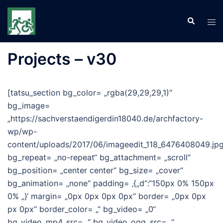
Zum
Inhalt
Suche
Men
springen
ums
Projects – v30
[tatsu_section bg_color= „rgba(29,29,29,1)“
bg_image=
„https://sachverstaendigerdin18040.de/archfactory-
wp/wp-
content/uploads/2017/06/imageedit_118_6476408049.jpg
bg_repeat= „no-repeat“ bg_attachment= „scroll“
bg_position= „center center“ bg_size= „cover“
bg_animation= „none“ padding= ‚{„d“:“150px 0% 150px
0% „}‘ margin= „0px 0px 0px 0px“ border= „0px 0px
px 0px“ border_color= „“ bg_video= „0“
bg_video_mp4_src= „“ bg_video_ogg_src= „“