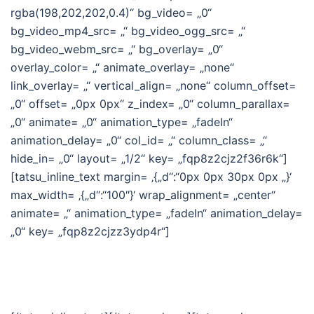
rgba(198,202,202,0.4)“ bg_video= „0“
bg_video_mp4_src= „“ bg_video_ogg_src= „“
bg_video_webm_src= „“ bg_overlay= „0“
overlay_color= „“ animate_overlay= „none“
link_overlay= „“ vertical_align= „none“ column_offset=
„0“ offset= „0px 0px“ z_index= „0“ column_parallax=
„0“ animate= „0“ animation_type= „fadeIn“
animation_delay= „0“ col_id= „“ column_class= „“
hide_in= „0“ layout= „1/2“ key= „fqp8z2cjz2f36r6k“]
[tatsu_inline_text margin= ‚{„d“:“0px 0px 30px 0px „}‘
max_width= ‚{„d“:“100″}‘ wrap_alignment= „center“
animate= „“ animation_type= „fadeIn“ animation_delay=
„0“ key= „fqp8z2cjzz3ydp4r“]
Projects