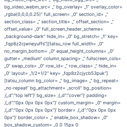
bg_video_webm_src= „“ bg_overlay= „1“ overlay_color=
„rgba(0,0,0,0.25)“ full_screen= „0“ section_id= „“
section_class= „“ section_title= „“ offset_section= „“
offset_value= „0“ full_screen_header_scheme=
„background–dark“ hide_in= „0“ bg_stretch= „1“ key=
„fqp8z2cjwneyuffs“][tatsu_row full_width= „0“
no_margin_bottom= „0“ equal_height_columns= „0“
gutter= „medium“ column_spacing= „“ fullscreen_cols=
„0“ swap_cols= „0“ row_id= „“ row_class= „“ hide_in=
„0“ layout= „1/2+1/2“ key= „fqp8z2cjycb53puk“]
[tatsu_column bg_color= „“ bg_image= „“ bg_repeat=
„no-repeat“ bg_attachment= „scroll“ bg_position=
‚{„d“:“top left“}‘ bg_size= ‚{„d“:“cover“}‘ padding=
‚{„d“:“0px 0px 0px 0px“}‘ custom_margin= „0“ margin=
‚{„d“:“0px 0px 0px 0px“}‘ border= ‚{„d“:“0px 0px 0px
0px“}‘ border_color= „“ enable_box_shadow= „0“
box_shadow_custom= „0 0 15px 0