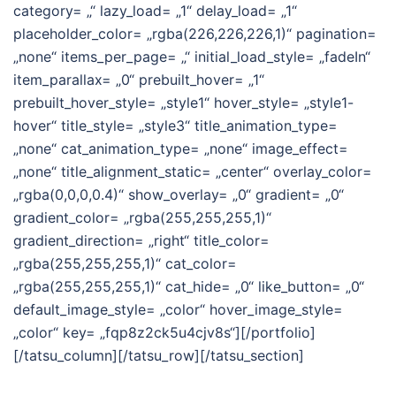
category= „“ lazy_load= „1“ delay_load= „1“
placeholder_color= „rgba(226,226,226,1)“ pagination=
„none“ items_per_page= „“ initial_load_style= „fadeIn“
item_parallax= „0“ prebuilt_hover= „1“
prebuilt_hover_style= „style1“ hover_style= „style1-
hover“ title_style= „style3“ title_animation_type=
„none“ cat_animation_type= „none“ image_effect=
„none“ title_alignment_static= „center“ overlay_color=
„rgba(0,0,0,0.4)“ show_overlay= „0“ gradient= „0“
gradient_color= „rgba(255,255,255,1)“
gradient_direction= „right“ title_color=
„rgba(255,255,255,1)“ cat_color=
„rgba(255,255,255,1)“ cat_hide= „0“ like_button= „0“
default_image_style= „color“ hover_image_style=
„color“ key= „fqp8z2ck5u4cjv8s“][/portfolio]
[/tatsu_column][/tatsu_row][/tatsu_section]