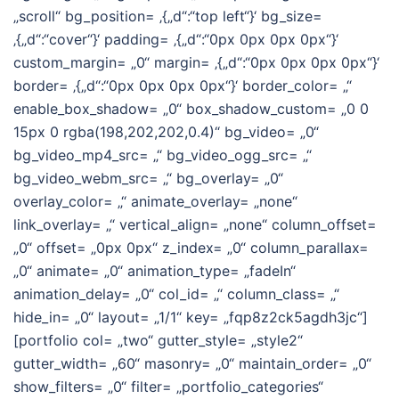
„scroll“ bg_position= ‚{„d“:“top left“}‘ bg_size=
‚{„d“:“cover“}‘ padding= ‚{„d“:“0px 0px 0px 0px“}‘
custom_margin= „0“ margin= ‚{„d“:“0px 0px 0px 0px“}‘
border= ‚{„d“:“0px 0px 0px 0px“}‘ border_color= „“
enable_box_shadow= „0“ box_shadow_custom= „0 0
15px 0 rgba(198,202,202,0.4)“ bg_video= „0“
bg_video_mp4_src= „“ bg_video_ogg_src= „“
bg_video_webm_src= „“ bg_overlay= „0“
overlay_color= „“ animate_overlay= „none“
link_overlay= „“ vertical_align= „none“ column_offset=
„0“ offset= „0px 0px“ z_index= „0“ column_parallax=
„0“ animate= „0“ animation_type= „fadeIn“
animation_delay= „0“ col_id= „“ column_class= „“
hide_in= „0“ layout= „1/1“ key= „fqp8z2ck5agdh3jc“]
[portfolio col= „two“ gutter_style= „style2“
gutter_width= „60“ masonry= „0“ maintain_order= „0“
show_filters= „0“ filter= „portfolio_categories“